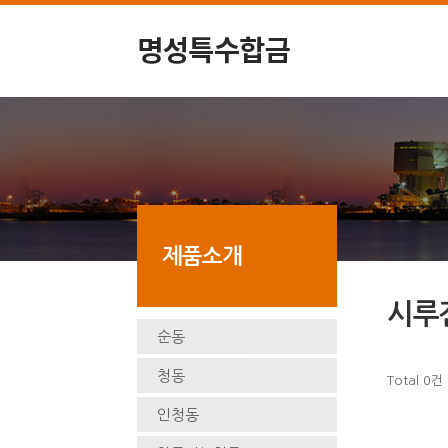
제품소개
시루
순동
청동
Total 0건
인청동