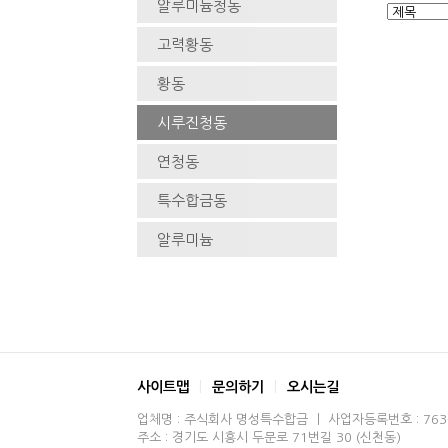
알루미늄청동
고력황동
황동
시루진청동
연청동
특수합금동
알루미늄
사이트맵
문의하기
오시는길
업체명 : 주식회사 명성특수합금 ㅣ 사업자등록번호 : 763-8
주소 : 경기도 시흥시 두문로 71번길 30 (신천동)