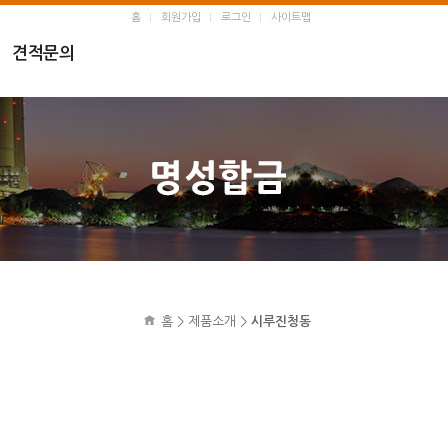
홈
회원가입
로그인
사이트맵
견적문의
홈 > 제품소개 >
시루진청동