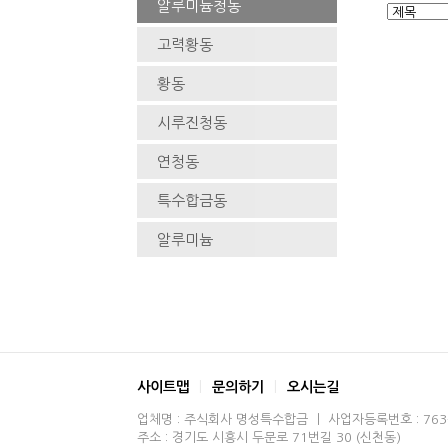
알루미늄청동
고력황동
황동
시루진청동
연청동
특수합금동
알루미늄
사이트맵
문의하기
오시는길
업체명 : 주식회사 명성특수합금 ㅣ 사업자등록번호 : 763-8
주소 : 경기도 시흥시 두문로 71번길 30 (신천동)