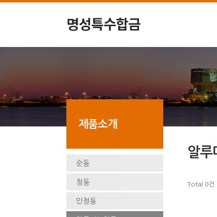
제품소개
알루
순동
청동
Total 0건
인청동